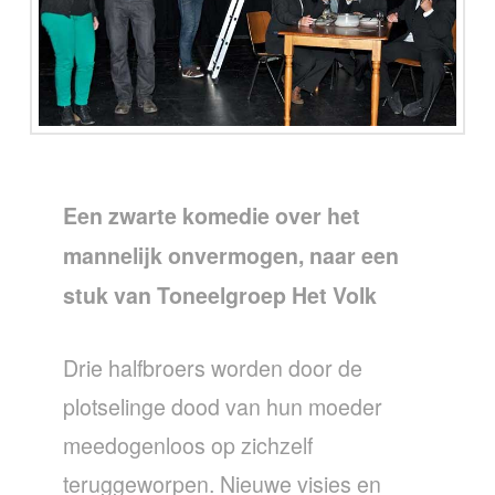
Een zwarte komedie over het
mannelijk onvermogen, naar een
stuk van Toneelgroep Het Volk
Drie halfbroers worden door de
plotselinge dood van hun moeder
meedogenloos op zichzelf
teruggeworpen. Nieuwe visies en