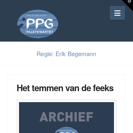
T
t
Nav
W
Regie: Erik Begemann
Het temmen van de feeks