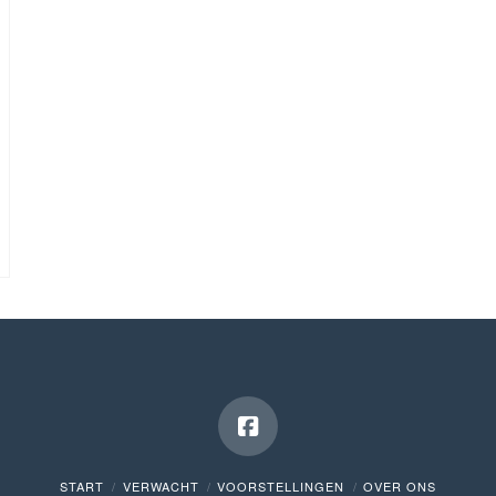
START
VERWACHT
VOORSTELLINGEN
OVER ONS