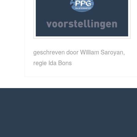
geschreven door William Saroyan,
regie Ida Bons