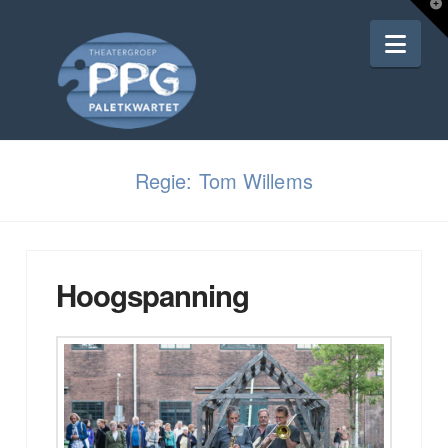
T
t
Nav
W
Regie: Tom Willems
Hoogspanning