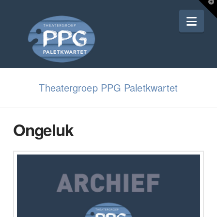
T
t
Nav
W
Theatergroep PPG Paletkwartet
Ongeluk