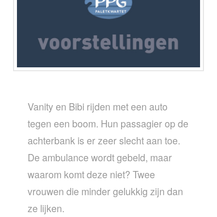
Vanity en Bibi rijden met een auto
tegen een boom. Hun passagier op de
achterbank is er zeer slecht aan toe.
De ambulance wordt gebeld, maar
waarom komt deze niet? Twee
vrouwen die minder gelukkig zijn dan
ze lijken.